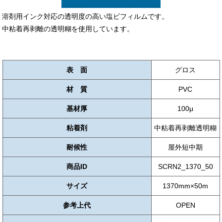
溶剤用インク対応の透明度の高い塩ビフィルムです。
中粘着再剥離の透明糊を使用しています。
表 面
グロス
材 質
PVC
基材厚
100μ
粘着剤
中粘着再剥離透明糊
耐候性
屋外短中期
商品ID
SCRN2_1370_50
サイズ
1370mm×50m
参考上代
OPEN