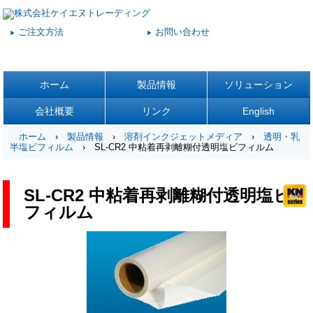
ご注文方法
お問い合わせ
▶
▶
ホーム
製品情報
ソリューション
会社概要
リンク
English
ホーム
›
製品情報
›
溶剤インクジェットメディア
›
透明・乳
半塩ビフィルム
› SL-CR2 中粘着再剥離糊付透明塩ビフィルム
SL-CR2 中粘着再剥離糊付透明塩ビ
フィルム