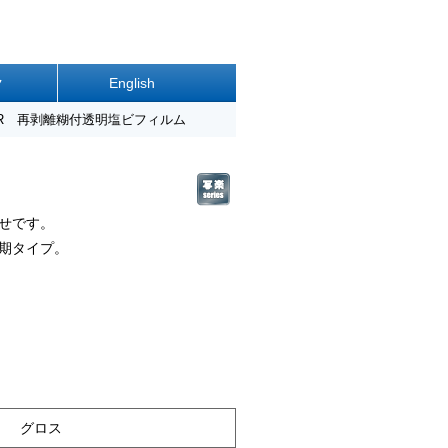
ク
English
R 再剥離糊付透明塩ビフィルム
せです。
期タイプ。
グロス