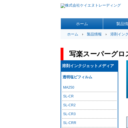
ホーム
製品
ホーム
›
製品情報
›
溶剤イン
写楽スーパーグロ
溶剤インクジェットメディア
透明塩ビフィルム
MA250
SL-CR
SL-CR2
SL-CR3
SL-CRR