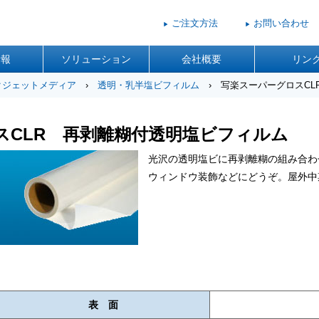
ご注文方法
お問い合わせ
▶
▶
情報
ソリューション
会社概要
リン
クジェットメディア
›
透明・乳半塩ビフィルム
› 写楽スーパーグロスCL
スCLR 再剥離糊付透明塩ビフィルム
光沢の透明塩ビに再剥離糊の組み合わ
ウィンドウ装飾などにどうぞ。屋外中
表 面