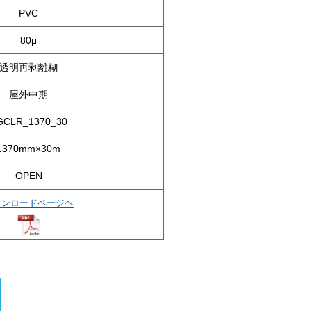
PVC
80μ
透明再剥離糊
屋外中期
GCLR_1370_30
1370mm×30m
OPEN
ウンロードページヘ