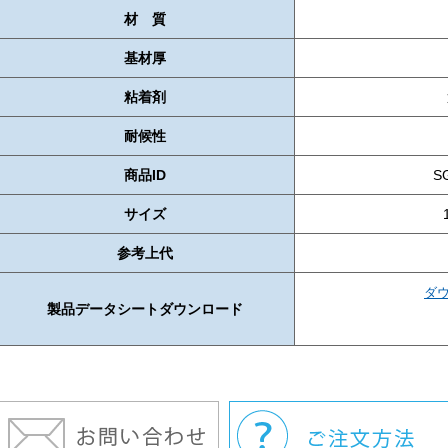
材 質
基材厚
粘着剤
耐候性
商品ID
S
サイズ
参考上代
ダ
製品データシートダウンロード