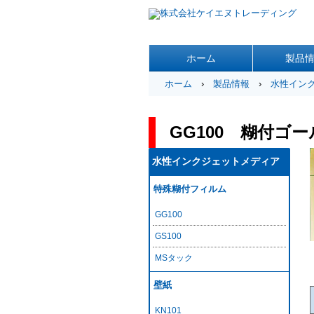
ホーム
製品
ホーム
›
製品情報
›
水性イン
GG100 糊付ゴ
水性インクジェットメディア
特殊糊付フィルム
GG100
GS100
MSタック
壁紙
KN101