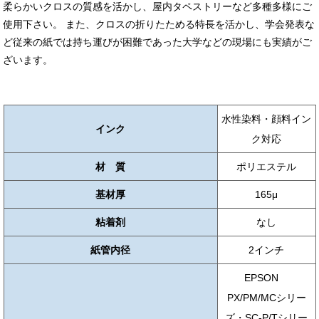
柔らかいクロスの質感を活かし、屋内タペストリーなど多種多様にご
使用下さい。 また、クロスの折りたためる特長を活かし、学会発表な
ど従来の紙では持ち運びが困難であった大学などの現場にも実績がご
ざいます。
水性染料・顔料イン
インク
ク対応
材 質
ポリエステル
基材厚
165μ
粘着剤
なし
紙管内径
2インチ
EPSON
PX/PM/MCシリー
ズ・SC-P/Tシリー