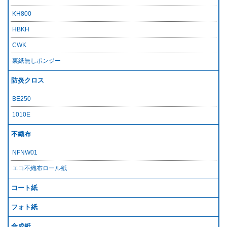
KH800
HBKH
CWK
裏紙無しポンジー
防炎クロス
BE250
1010E
不織布
NFNW01
エコ不織布ロール紙
コート紙
フォト紙
合成紙