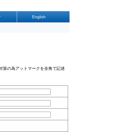
ク
English
(SPAM対策の為アットマークを全角で記述