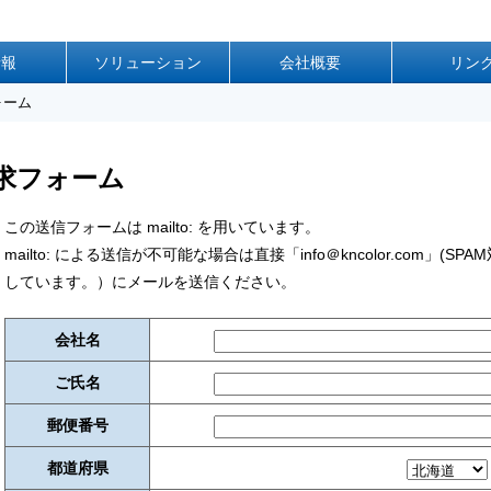
情報
ソリューション
会社概要
リン
ォーム
求フォーム
この送信フォームは mailto: を用いています。
mailto: による送信が不可能な場合は直接「info＠kncolor.com」
しています。）にメールを送信ください。
会社名
ご氏名
郵便番号
都道府県